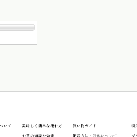
ついて
美味しく簡単な淹れ方
買い物ガイド
特
お茶の知識や効能
配送方法・送料について
プ