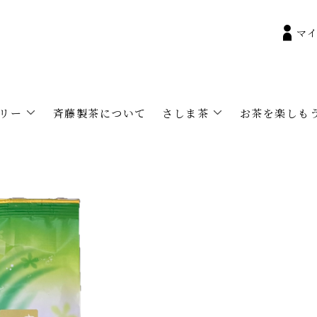
マ
リー
斉藤製茶について
さしま茶
お茶を楽しも
手軽
大切なお茶の保存法
さしま茶ギフト