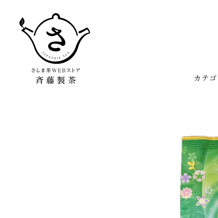
カテゴ
さしま香り
猿島茶とは
美味しく簡単な淹れ方
マイアカウント
さしま茶いろいろ
栽培について
お茶の知識や効能
製造について
さしま茶お
さしま和紅茶
webストア限定商品
茶器