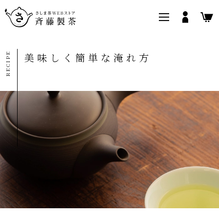
猿島茶とは
美味しく簡単な淹れ方
マイアカウント
栽培について
お茶の知識や効能
RECIPE
美味しく簡単な淹れ方
さしま香り
さしま茶いろいろ
製造について
大切なお茶の保存法
さしま茶お手軽
さしま茶ギフト
さしま和紅茶
webストア限定商品
茶器
斉藤製茶について
猿島茶とは
栽培について
製造について
美味しく簡単な淹れ方
お茶の知識や効能
大切なお茶の保存法
買い物ガイド
よくあるご質問
お問い合わせ