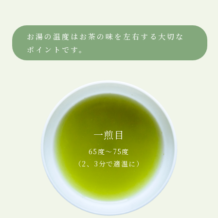
お湯の温度はお茶の味を左右する大切な
ポイントです。
一煎目
65度～75度
（2、3分で適温に）