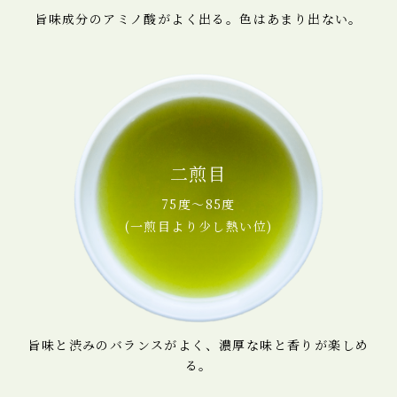
旨味成分のアミノ酸がよく出る。
色はあまり出ない。
二煎目
75度～85度
(一煎目より少し熱い位)
旨味と渋みのバランスがよく、
濃厚な味と香りが楽しめ
る。