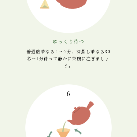
ゆっくり待つ
普通煎茶なら１～2分、
深蒸し茶なら30
秒～1分待って静かに茶碗に注ぎましょ
う。
6