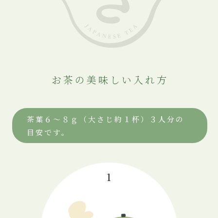
お茶の美味しい入れ方
茶葉６～８ｇ（大さじ約１杯）３人分の
目安です。
1