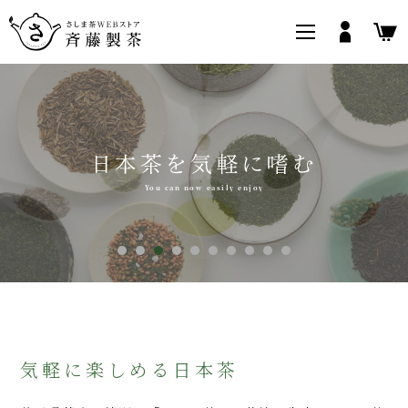
猿島茶とは
美味しく簡単な淹れ方
マイアカウント
栽培について
お茶の知識や効能
さしま香り
さしま茶いろいろ
製造について
大切なお茶の保存法
さしま茶お手軽
さしま茶ギフト
さしま和紅茶
webストア限定商品
茶器
斉藤製茶について
猿島茶とは
栽培について
製造について
美味しく簡単な淹れ方
お茶の知識や効能
気軽に楽しめる日本茶
大切なお茶の保存法
買い物ガイド
よくあるご質問
お問い合わせ